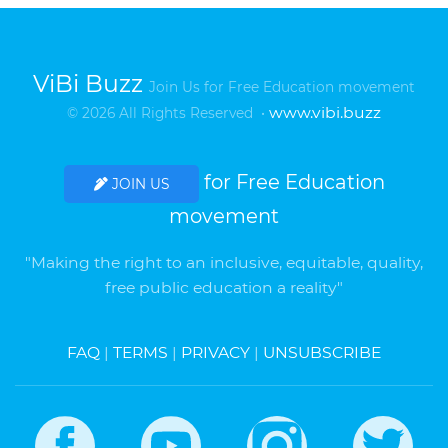
ViBi Buzz
Join Us for Free Education movement
www.vibi.buzz
© 2026 All Rights Reserved •
for Free Education
JOIN US
movement
"Making the right to an inclusive, equitable, quality,
free public education a reality"
FAQ
|
TERMS
|
PRIVACY
|
UNSUBSCRIBE