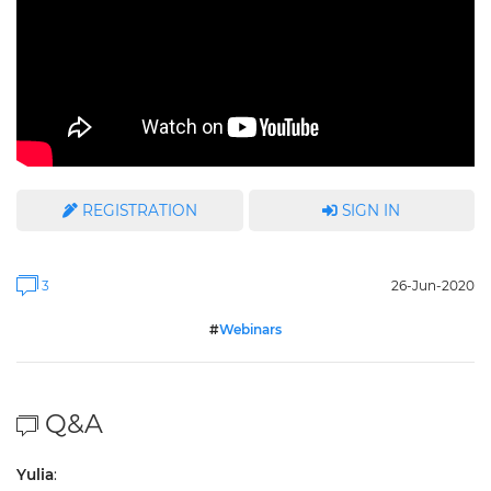
REGISTRATION
SIGN IN
3
26-Jun-2020
#
Webinars
Q&A
Yulia
: